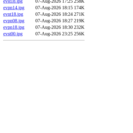
evst18.jpg
07-Aug-2026 17:25
258K
evpn14.jpg
07-Aug-2026 18:15
174K
evnt18.jpg
07-Aug-2026 18:24
271K
evpn08.jpg
07-Aug-2026 18:27
219K
evpn18.jpg
07-Aug-2026 18:30
232K
evst00.jpg
07-Aug-2026 23:25
256K